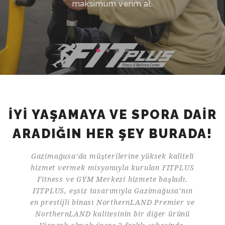
maksimum verim al.
İYİ YAŞAMAYA VE SPORA DAİR
ARADIĞIN HER ŞEY BURADA!
Gazimağusa’da müşterilerine yüksek kaliteli
hizmet vermek misyonuyla kurulan FITPLUS
Fitness ve GYM Merkezi hizmete başladı.
FITPLUS, eşsiz tasarımıyla Gazimağusa’nın
en prestijli binası NorthernLAND Premier ve
NorthernLAND kalitesinin bir diğer ürünü