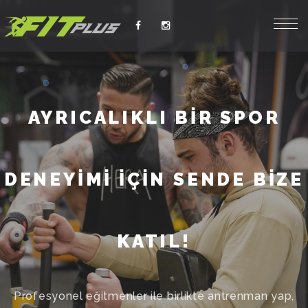
AYRICALIKLI BİR SPOR
DENEYİMİ İÇİN SENDE BİZE
KATIL!
Profesyonel eğitmenler ile birlikte antrenman yap,