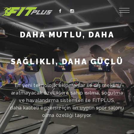
DAHA MUTLU, DAHA
SAĞLIKLI, DAHA GÜÇLÜ
En yeni teknolojik ekipmanlar ile dış mekanı
aratmayacak özelliklere sahip ısıtma, soğutma
ve havalandırma sistemleri ile FITPLUS,
daha kaliteli egzersiz için en uygun spor salonu
olma özelliği taşıyor.